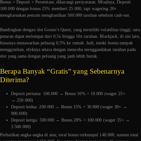
Bonus = Deposit × Persentase, dikurangi persyaratan. Misalnya, Deposit
100.000 dengan bonus 25% memberi 25.000, tapi wagering 20×
mengharuskan pemain menghasilkan 500.000 taruhan sebelum cash‑out.
Bandingkan dengan slot Gonzo’s Quest, yang memiliki volatilitas tinggi; satu
putaran dapat melompat dari 0,5x hingga 10x taruhan. Blackjack, di sisi lain,
biasanya menawarkan peluang 0,5% ke rumah. Jadi, meski bonus tampak
menggiurkan, efeknya setara dengan mencoba menggandakan taruhan pada
slot yang sama dengan peluang yang jauh lebih buruk.
Berapa Banyak “Gratis” yang Sebenarnya
Diterima?
Deposit pertama: 100.000 → Bonus 10% = 10.000 (wager 25×
→ 250.000)
Deposit kedua: 200.000 → Bonus 15% = 30.000 (wager 30× →
900.000)
Deposit ketiga: 500.000 → Bonus 20% = 100.000 (wager 35× →
3.500.000)
Perhatikan angka‑angka di atas; total bonus terkumpul 140.000, namun total