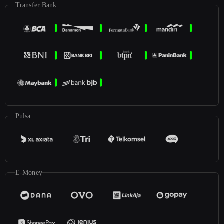
Transfer Bank
Pulsa
E-Money