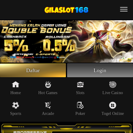
Beranda
Slot Online
Live Casino
Sportsbook
Arcade
Togel Online
Daftar
Login
Poker
Whatsapp
Home
Hot Games
Slots
Live Casino
Telegram
Sports
Arcade
Poker
Togel Online
Livechat