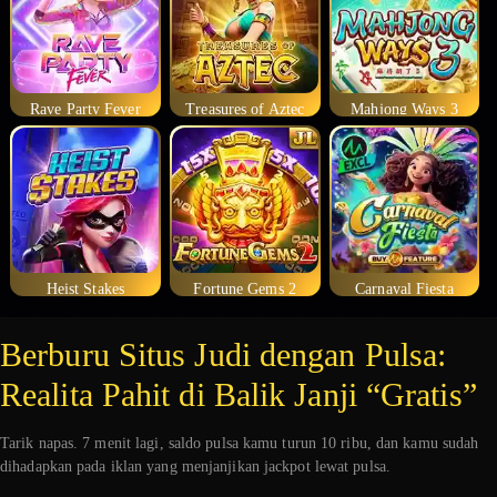
Rave Party Fever
Treasures of Aztec
Mahjong Ways 3
Heist Stakes
Fortune Gems 2
Carnaval Fiesta
Berburu Situs Judi dengan Pulsa:
Realita Pahit di Balik Janji “Gratis”
Tarik napas. 7 menit lagi, saldo pulsa kamu turun 10 ribu, dan kamu sudah
dihadapkan pada iklan yang menjanjikan jackpot lewat pulsa.