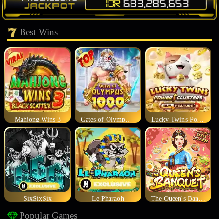
Best Wins
Mahjong Wins 3
Gates of Olympus 1000
Lucky Twins Power Clusters
SixSixSix
Le Pharaoh
The Queen's Banquet
Popular Games