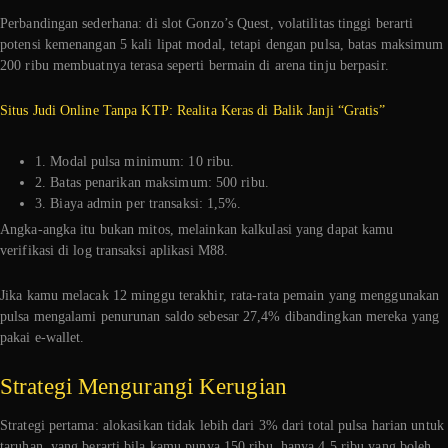
Perbandingan sederhana: di slot Gonzo’s Quest, volatilitas tinggi berarti
potensi kemenangan 5 kali lipat modal, tetapi dengan pulsa, batas maksimum
200 ribu membuatnya terasa seperti bermain di arena tinju berpasir.
Situs Judi Online Tanpa KTP: Realita Keras di Balik Janji “Gratis”
1. Modal pulsa minimum: 10 ribu.
2. Batas penarikan maksimum: 500 ribu.
3. Biaya admin per transaksi: 1,5%.
Angka-angka itu bukan mitos, melainkan kalkulasi yang dapat kamu
verifikasi di log transaksi aplikasi M88.
Jika kamu melacak 12 minggu terakhir, rata-rata pemain yang menggunakan
pulsa mengalami penurunan saldo sebesar 27,4% dibandingkan mereka yang
pakai e‑wallet.
Strategi Mengurangi Kerugian
Strategi pertama: alokasikan tidak lebih dari 3% dari total pulsa harian untuk
taruhan, yang berarti bila kamu punya 150 ribu, hanya 4,5 ribu yang boleh