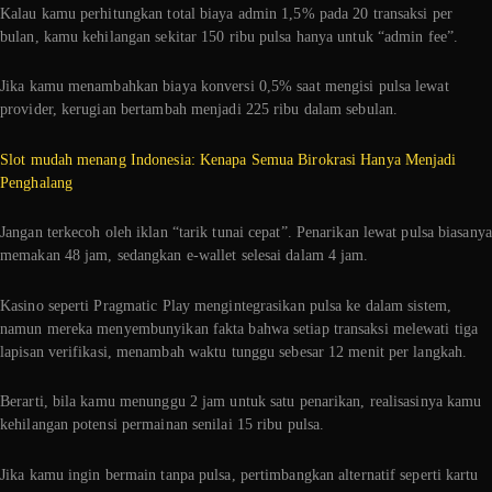
Kalau kamu perhitungkan total biaya admin 1,5% pada 20 transaksi per
bulan, kamu kehilangan sekitar 150 ribu pulsa hanya untuk “admin fee”.
Jika kamu menambahkan biaya konversi 0,5% saat mengisi pulsa lewat
provider, kerugian bertambah menjadi 225 ribu dalam sebulan.
Slot mudah menang Indonesia: Kenapa Semua Birokrasi Hanya Menjadi
Penghalang
Jangan terkecoh oleh iklan “tarik tunai cepat”. Penarikan lewat pulsa biasanya
memakan 48 jam, sedangkan e‑wallet selesai dalam 4 jam.
Kasino seperti Pragmatic Play mengintegrasikan pulsa ke dalam sistem,
namun mereka menyembunyikan fakta bahwa setiap transaksi melewati tiga
lapisan verifikasi, menambah waktu tunggu sebesar 12 menit per langkah.
Berarti, bila kamu menunggu 2 jam untuk satu penarikan, realisasinya kamu
kehilangan potensi permainan senilai 15 ribu pulsa.
Jika kamu ingin bermain tanpa pulsa, pertimbangkan alternatif seperti kartu