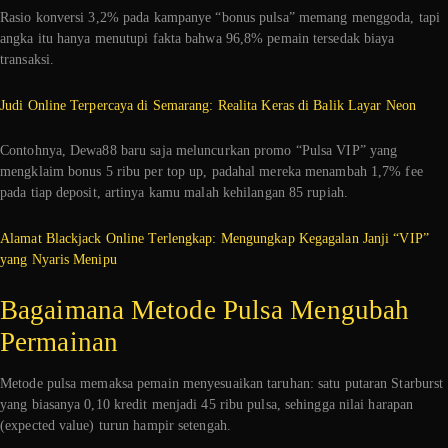
Rasio konversi 3,2% pada kampanye “bonus pulsa” memang menggoda, tapi
angka itu hanya menutupi fakta bahwa 96,8% pemain tersedak biaya
transaksi.
Judi Online Terpercaya di Semarang: Realita Keras di Balik Layar Neon
Contohnya, Dewa88 baru saja meluncurkan promo “Pulsa VIP” yang
mengklaim bonus 5 ribu per top up, padahal mereka menambah 1,7% fee
pada tiap deposit, artinya kamu malah kehilangan 85 rupiah.
Alamat Blackjack Online Terlengkap: Mengungkap Kegagalan Janji “VIP”
yang Nyaris Menipu
Bagaimana Metode Pulsa Mengubah
Permainan
Metode pulsa memaksa pemain menyesuaikan taruhan: satu putaran Starburst
yang biasanya 0,10 kredit menjadi 45 ribu pulsa, sehingga nilai harapan
(expected value) turun hampir setengah.