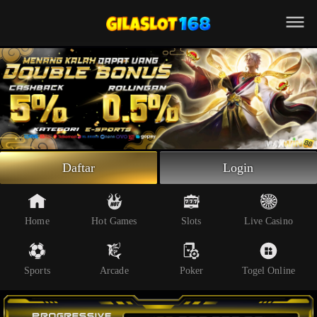
Beranda
Slot Online
Live Casino
Sportsbook
Arcade
Togel Online
Daftar
Login
Poker
Whatsapp
Home
Hot Games
Slots
Live Casino
Telegram
Sports
Arcade
Poker
Togel Online
Livechat