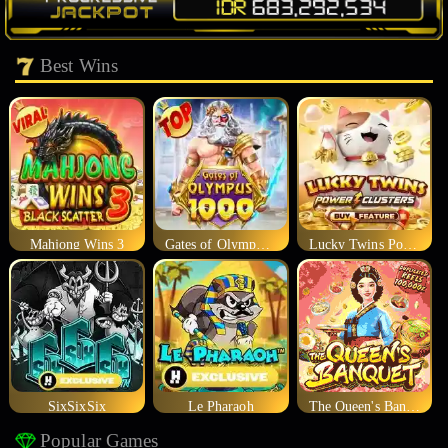
Best Wins
Mahjong Wins 3
Gates of Olympus 1000
Lucky Twins Power Clusters
SixSixSix
Le Pharaoh
The Queen's Banquet
Popular Games