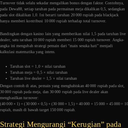
Turnover tidak selalu sekadar mengalikan bonus dengan faktor. Contohnya,
pada Dewa88, setiap taruhan pada permainan meja dikalikan 0,5, sedangkan
pada slot dikalikan 1,0. Ini berarti taruhan 20 000 rupiah pada blackjack
hanya memberi kontribusi 10 000 rupiah terhadap total turnover.
Bandingkan dengan kasino lain yang memberikan nilai 1,5 pada taruhan live
dealer; satu taruhan 10 000 rupiah memberi 15 000 rupiah turnover. Angka-
angka ini mengubah strategi pemain dari “main sesuka hati” menjadi
kalkulasi matematika yang intens.
Taruhan slot = 1,0 × nilai taruhan
Taruhan meja = 0,5 × nilai taruhan
Taruhan live dealer = 1,5 × nilai taruhan
Dengan contoh di atas, pemain yang menghabiskan 40 000 rupiah pada slot,
30 000 rupiah pada meja, dan 30 000 rupiah pada live dealer akan
menghasilkan turnover:
(40 000 × 1) + (30 000 × 0,5) + (30 000 × 1,5) = 40 000 + 15 000 + 45 000 = 1
rupiah, masih di bawah target 150 000 rupiah.
Strategi Mengurangi “Kerugian” pada