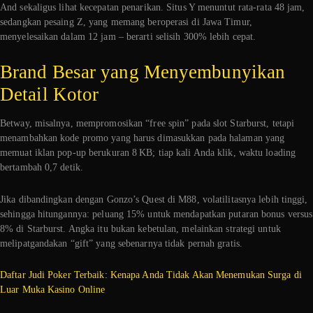
And sekaligus lihat kecepatan penarikan. Situs Y menuntut rata‑rata 48 jam,
sedangkan pesaing Z, yang memang beroperasi di Jawa Timur,
menyelesaikan dalam 12 jam – berarti selisih 300% lebih cepat.
Brand Besar yang Menyembunyikan
Detail Kotor
Betway, misalnya, mempromosikan “free spin” pada slot Starburst, tetapi
menambahkan kode promo yang harus dimasukkan pada halaman yang
memuat iklan pop‑up berukuran 8 KB; tiap kali Anda klik, waktu loading
bertambah 0,7 detik.
Jika dibandingkan dengan Gonzo’s Quest di M88, volatilitasnya lebih tinggi,
sehingga hitungannya: peluang 15% untuk mendapatkan putaran bonus versus
8% di Starburst. Angka itu bukan kebetulan, melainkan strategi untuk
melipatgandakan “gift” yang sebenarnya tidak pernah gratis.
Daftar Judi Poker Terbaik: Kenapa Anda Tidak Akan Menemukan Surga di
Luar Muka Kasino Online