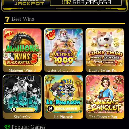
Best Wins
Mahjong Wins 3
Gates of Olympus 1000
Lucky Twins Power Clusters
SixSixSix
Le Pharaoh
The Queen's Banquet
Popular Games