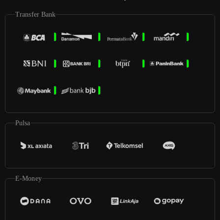
Transfer Bank
Pulsa
E-Money