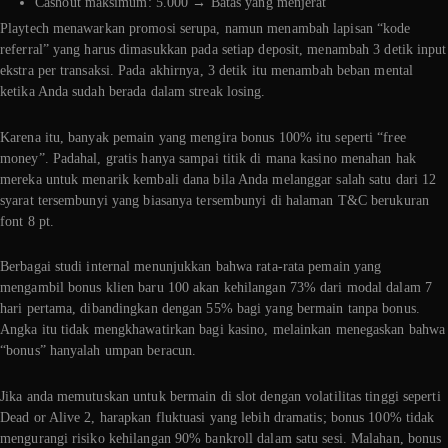
Cashout maksimum: 5.000 → Batas yang menjerat
Playtech menawarkan promosi serupa, namun menambah lapisan “kode
referral” yang harus dimasukkan pada setiap deposit, menambah 3 detik input
ekstra per transaksi. Pada akhirnya, 3 detik itu menambah beban mental
ketika Anda sudah berada dalam streak losing.
Karena itu, banyak pemain yang mengira bonus 100% itu seperti “free
money”. Padahal, gratis hanya sampai titik di mana kasino menahan hak
mereka untuk menarik kembali dana bila Anda melanggar salah satu dari 12
syarat tersembunyi yang biasanya tersembunyi di halaman T&C berukuran
font 8 pt.
Berbagai studi internal menunjukkan bahwa rata‑rata pemain yang
mengambil bonus klien baru 100 akan kehilangan 73% dari modal dalam 7
hari pertama, dibandingkan dengan 55% bagi yang bermain tanpa bonus.
Angka itu tidak mengkhawatirkan bagi kasino, melainkan menegaskan bahwa
“bonus” hanyalah umpan beracun.
Jika anda memutuskan untuk bermain di slot dengan volatilitas tinggi seperti
Dead or Alive 2, harapkan fluktuasi yang lebih dramatis; bonus 100% tidak
mengurangi risiko kehilangan 90% bankroll dalam satu sesi. Malahan, bonus