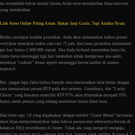
itu menambah beban mental karena Anda terus memikirkan batas turnover
yang menakutkan.
Link Keno Online Paling Aman: Bukan Janji Gratis, Tapi Analisa Nyata
Ketika meninjau kondisi penarikan, Anda akan menemukan bahwa proses
verifikasi memakan waktu rata‑rata 72 jam, dan batas penarikan maksimum
per hari hanya 2.000.000 rupiah. Jika Anda berhasil menembus batas itu,
Anda harus menunggu tiga hari tambahan untuk memproses sisa saldo,
membuat “cashout” terasa seperti menunggu kereta lambat di stasiun
terpencil.
But, jangan lupa fakta bahwa banyak situs menurunkan nilai bonus dengan
cara menurunkan persen RTP pada slot tertentu. Contohnya, slot “Lucky
Charm” yang biasanya memiliki RTP 97% akan diturunkan menjadi 93%
hanya untuk pemain yang sedang menikmati bonus klien baru.
Dan tentu saja, UI yang dipaksakan dengan tombol “Claim Bonus” berwarna
neon hijau menyembunyikan fakta bahwa persyaratan sebenarnya berada di
halaman FAQ tersembunyi di footer. Tidak ada yang mengerti mengapa
tombol itu terlalu kecil—ukuran font 9 pt, hampir tidak terlihat di layar 4,7