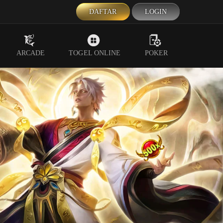
DAFTAR
LOGIN
ARCADE
TOGEL ONLINE
POKER