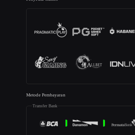
Metode Pembayaran
Transfer Bank