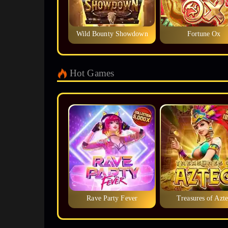
Wild Bounty Showdown
Fortune Ox
Hot Games
Rave Party Fever
Treasures of Azte