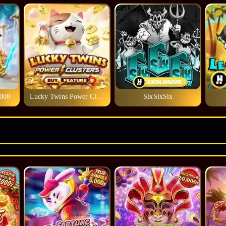
1000
Lucky Twins Power Clusters
SixSixSix