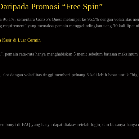
 Daripada Promosi “Free Spin”
rata 96,1%, sementara Gonzo’s Quest melompat ke 96,5% dengan volatilitas me
g requirement” yang memaksa pemain menggelindingkan uang 30 kali lipat ni
a Kasir di Luar Cermin
n”, pemain rata‑rata hanya menghabiskan 5 menit sebelum batasan maksimum 1
lot dengan volatilitas tinggi memberi peluang 3 kali lebih besar untuk “bi
embunyi di FAQ yang hanya dapat diakses setelah login, dan biasanya hanya 