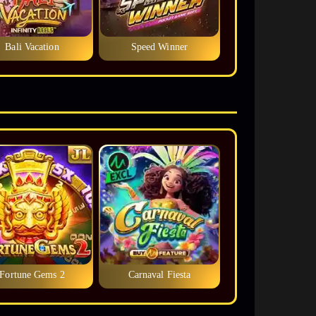
Bali Vacation
Speed Winner
Fortune Gems 2
Carnaval Fiesta