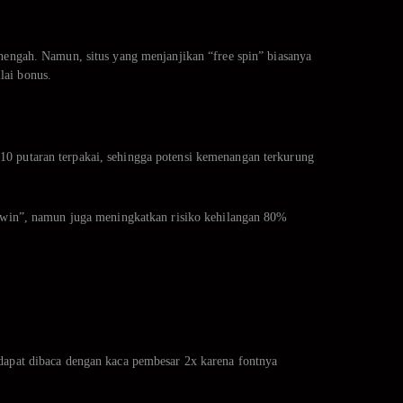
nengah. Namun, situs yang menjanjikan “free spin” biasanya
lai bonus.
0 putaran terpakai, sehingga potensi kemenangan terkurung
g win”, namun juga meningkatkan risiko kehilangan 80%
dapat dibaca dengan kaca pembesar 2x karena fontnya