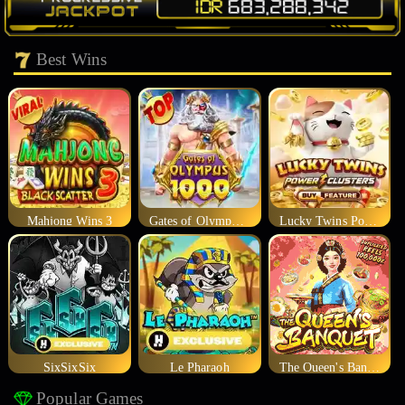
Best Wins
Mahjong Wins 3
Gates of Olympus 1000
Lucky Twins Power Clusters
SixSixSix
Le Pharaoh
The Queen's Banquet
Popular Games