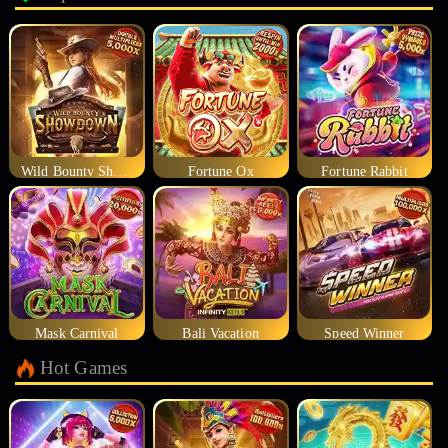
Wild Bounty Showdown
Fortune Ox
Fortune Rabbit
Mask Carnival
Bali Vacation
Speed Winner
Hot Games