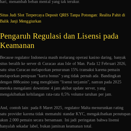
hari, menambah beban mental yang tak terukur.
Situs Judi Slot Terpercaya Deposit QRIS Tanpa Potongan: Realita Pahit di
Balik Janji Menggiurkan
Pengaruh Regulasi dan Lisensi pada
Keamanan
Because regulator Indonesia masih melarang operasi kasino daring, banyak
situs beralih ke server di Curacao atau Isle of Man. Pada 12 Februari 2026,
satu situs Curacao melaporkan penurunan 15% transaksi karena pemain
melaporkan penipuan “kartu bonus” yang tidak pernah ada. Bandingkan
dengan 888casino yang mengklaim “lisensi terjamin”, namun pada 2025
mereka mengalami downtime 4 jam akibat update server, yang
mengakibatkan kehilangan rata‑rata 0,5% volume taruhan per jam.
And, contoh lain: pada 8 Maret 2025, regulator Malta menurunkan rating
satu provider karena tidak mematuhi standar KYC, mengakibatkan penutupan
akun 2.000 pemain secara bersamaan. Ini jadi peringatan bahwa lisensi
hanyalah sekadar label, bukan jaminan keamanan total.