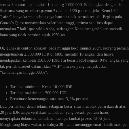
semua 8 nomor tepat adalah 1 banding 1.000.000. Bandingkan dengan slot
Starburst yang memberi payout 5x dalam 1/20 putaran; jelas Keno lebih
“safer” hanya karena peluangnya hampir tidak pernah terjadi. Begitu pula,
Gonzo’s Quest menawarkan volatilitas tinggi, artinya satu loss dapat
memakan 7 kali lipat saldo Anda, sedangkan Keno mengandalkan statistik
lama yang tidak berubah sejak 1950‑an.
Or, gunakan contoh konkret: pada minggu ke‑3 Januari 2024, seorang pemain
mengeluarkan 2.500.000 IDR di M88, memilih 10 angka, dan hanya
mendapatkan kembali 150.000 IDR. Itu berarti ROI negatif 94%, angka yang
tak pernah disebut dalam iklan “VIP” mereka yang menyebutkan
“kemenangan hingga 800%”.
Taruhan minimum Keno: 10.000 IDR
Taruhan maksimum: 500.000 IDR
Persentase kemenangan rata‑rata: 3,2% per sesi
But, perhatikan detail teknis: sebagian besar situs menolak penarikan di atas
20 juta IDR tanpa verifikasi tambahan, yang berarti pemain harus
menyiapkan dokumen tambahan, memperlambat proses 48‑72 jam.
Menghitung biaya waktu, misalnya 30 menit menunggu email konfirmasi per