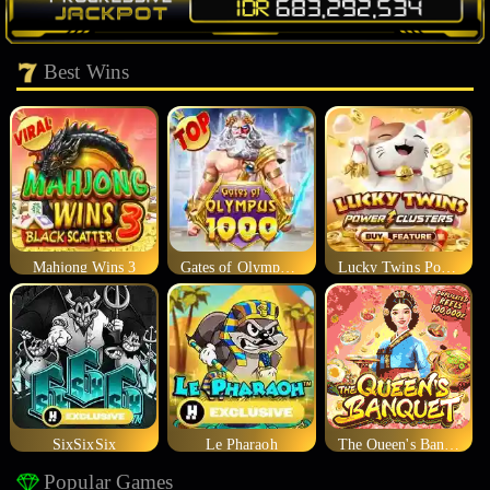
Best Wins
Mahjong Wins 3
Gates of Olympus 1000
Lucky Twins Power Clusters
SixSixSix
Le Pharaoh
The Queen's Banquet
Popular Games