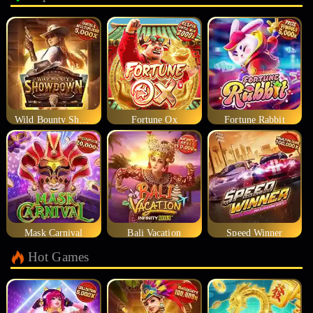
Wild Bounty Showdown
Fortune Ox
Fortune Rabbit
Mask Carnival
Bali Vacation
Speed Winner
Hot Games