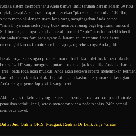
Ketika sistem memberi tahu Anda bahwa limit taruhan harian adalah 50 ribu
rupiah, tetapi Anda masih dapat menekan “place bet” pada nilai 100 ribu,
sistem menolak dengan suara beep yang mengingatkan Anda betapa
“ramah”nya antarmuka yang tidak memberi ruang bagi keputusan rasional.
Sisi humor gelapnya: tampilan desain tombol “Spin” berukuran lebih kecil
daripada ukuran font pada syarat & ketentuan, membuat Anda harus
mencongakkan mata untuk melihat apa yang sebenarnya Anda pilih.
Berakhirnya kebisingan promosi, mari lihat fakta: rolet tidak memiliki slot
bonus “wild” yang mengubah putaran menjadi jackpot. Jika Anda berharap
“free” pada roda akan muncul, Anda akan kecewa seperti menemukan permen
karet di dalam kotak rokok. Begitulah cara kasino menyamarkan kerugian
Anda dengan gemerlap grafik yang menipu.
Akhirnya, satu keluhan yang tak pernah berubah: ukuran font pada instruksi
penarikan terlalu kecil, serasa menonton video pada resolusi 240p sambil
membaca novel.
Daftar Judi Online QRIS: Menguak Realitas Di Balik Janji “Gratis”