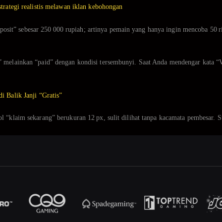
strategi realistis melawan iklan kebohongan
it” sebesar 250 000 rupiah; artinya pemain yang hanya ingin mencoba 50 ri
e” melainkan “paid” dengan kondisi tersembunyi. Saat Anda mendengar kata “V
i Balik Janji “Gratis”
ol “klaim sekarang” berukuran 12 px, sulit dilihat tanpa kacamata pembesar.