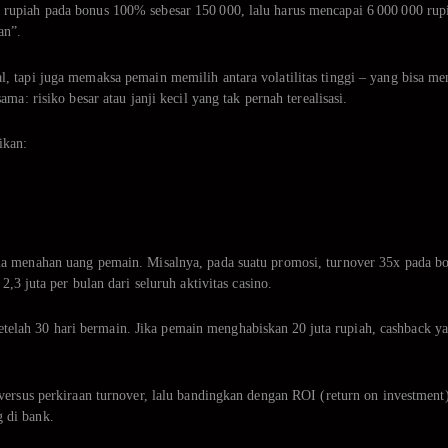
upiah pada bonus 100% sebesar 150 000, lalu harus mencapai 6 000 000 rupiah
an”.
, tapi juga memaksa pemain memilih antara volatilitas tinggi – yang bisa me
ma: risiko besar atau janji kecil yang tak pernah terealisasi.
ikan:
ma menahan uang pemain. Misalnya, pada suatu promosi, turnover 35x pada b
,3 juta per bulan dari seluruh aktivitas casino.
ah 30 hari bermain. Jika pemain menghabiskan 20 juta rupiah, cashback yan
 versus perkiraan turnover, lalu bandingkan dengan ROI (return on investment
 di bank.