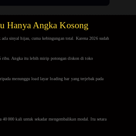
Itu Hanya Angka Kosong
 ada sinyal hijau, cuma kebingungan total. Karena 2026 sudah
 ribu. Angka itu lebih mirip potongan diskon di toko
aripada menunggu load layar loading bar yang terjebak pada
40 000 kali untuk sekadar mengembalikan modal. Itu setara