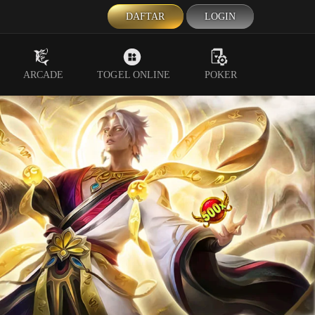
DAFTAR
LOGIN
ARCADE
TOGEL ONLINE
POKER