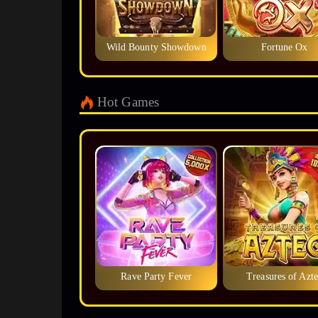
Wild Bounty Showdown
Fortune Ox
Hot Games
Rave Party Fever
Treasures of Azte