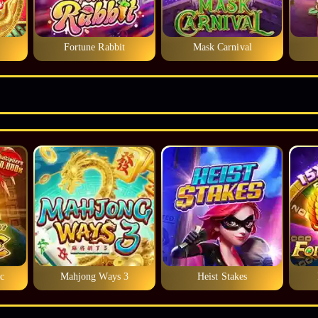
Fortune Rabbit
Mask Carnival
c
Mahjong Ways 3
Heist Stakes