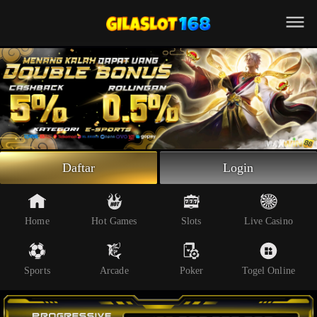
Beranda
Slot Online
Live Casino
Sportsbook
Arcade
Togel Online
Daftar
Login
Poker
Whatsapp
Home
Hot Games
Slots
Live Casino
Telegram
Sports
Arcade
Poker
Togel Online
Livechat