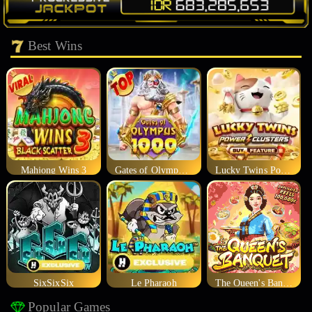
Best Wins
Mahjong Wins 3
Gates of Olympus 1000
Lucky Twins Power Clusters
SixSixSix
Le Pharaoh
The Queen's Banquet
Popular Games