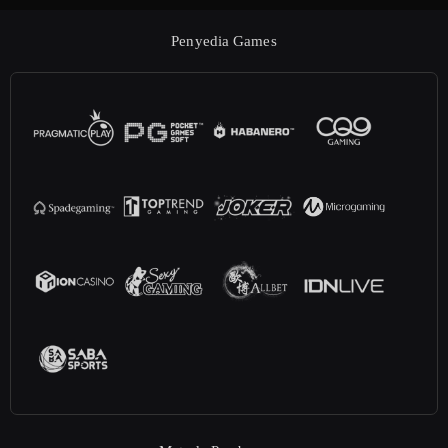
Penyedia Games