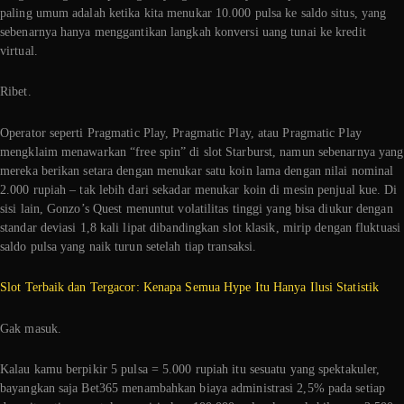
paling umum adalah ketika kita menukar 10.000 pulsa ke saldo situs, yang
sebenarnya hanya menggantikan langkah konversi uang tunai ke kredit
virtual.
Ribet.
Operator seperti Pragmatic Play, Pragmatic Play, atau Pragmatic Play
mengklaim menawarkan “free spin” di slot Starburst, namun sebenarnya yang
mereka berikan setara dengan menukar satu koin lama dengan nilai nominal
2.000 rupiah – tak lebih dari sekadar menukar koin di mesin penjual kue. Di
sisi lain, Gonzo’s Quest menuntut volatilitas tinggi yang bisa diukur dengan
standar deviasi 1,8 kali lipat dibandingkan slot klasik, mirip dengan fluktuasi
saldo pulsa yang naik turun setelah tiap transaksi.
Slot Terbaik dan Tergacor: Kenapa Semua Hype Itu Hanya Ilusi Statistik
Gak masuk.
Kalau kamu berpikir 5 pulsa = 5.000 rupiah itu sesuatu yang spektakuler,
bayangkan saja Bet365 menambahkan biaya administrasi 2,5% pada setiap