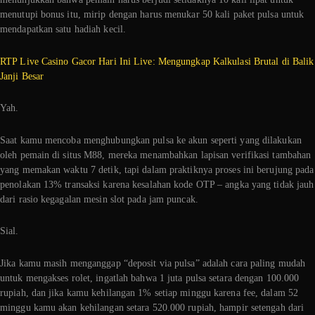
menutupi bonus itu, mirip dengan harus menukar 50 kali paket pulsa untuk
mendapatkan satu hadiah kecil.
RTP Live Casino Gacor Hari Ini Live: Mengungkap Kalkulasi Brutal di Balik
Janji Besar
Yah.
Saat kamu mencoba menghubungkan pulsa ke akun seperti yang dilakukan
oleh pemain di situs M88, mereka menambahkan lapisan verifikasi tambahan
yang memakan waktu 7 detik, tapi dalam praktiknya proses ini berujung pada
penolakan 13% transaksi karena kesalahan kode OTP – angka yang tidak jauh
dari rasio kegagalan mesin slot pada jam puncak.
Sial.
Jika kamu masih menganggap “deposit via pulsa” adalah cara paling mudah
untuk mengakses rolet, ingatlah bahwa 1 juta pulsa setara dengan 100.000
rupiah, dan jika kamu kehilangan 1% setiap minggu karena fee, dalam 52
minggu kamu akan kehilangan setara 520.000 rupiah, hampir setengah dari