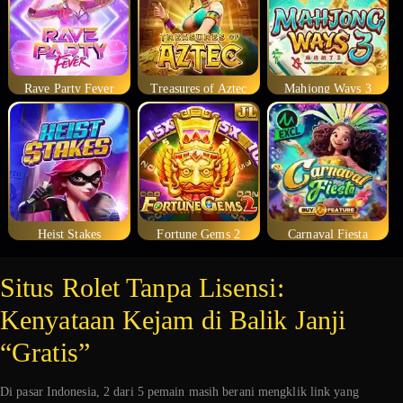
Rave Party Fever
Treasures of Aztec
Mahjong Ways 3
Heist Stakes
Fortune Gems 2
Carnaval Fiesta
Situs Rolet Tanpa Lisensi:
Kenyataan Kejam di Balik Janji
“Gratis”
Di pasar Indonesia, 2 dari 5 pemain masih berani mengklik link yang