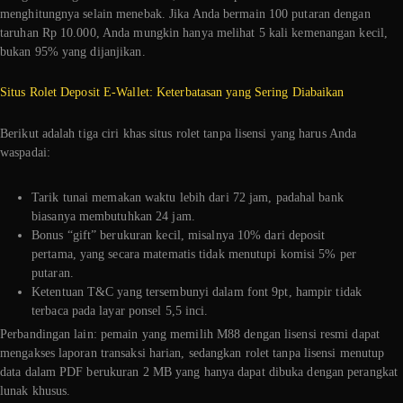
menghitungnya selain menebak. Jika Anda bermain 100 putaran dengan
taruhan Rp 10.000, Anda mungkin hanya melihat 5 kali kemenangan kecil,
bukan 95% yang dijanjikan.
Situs Rolet Deposit E-Wallet: Keterbatasan yang Sering Diabaikan
Berikut adalah tiga ciri khas situs rolet tanpa lisensi yang harus Anda
waspadai:
Tarik tunai memakan waktu lebih dari 72 jam, padahal bank
biasanya membutuhkan 24 jam.
Bonus “gift” berukuran kecil, misalnya 10% dari deposit
pertama, yang secara matematis tidak menutupi komisi 5% per
putaran.
Ketentuan T&C yang tersembunyi dalam font 9pt, hampir tidak
terbaca pada layar ponsel 5,5 inci.
Perbandingan lain: pemain yang memilih M88 dengan lisensi resmi dapat
mengakses laporan transaksi harian, sedangkan rolet tanpa lisensi menutup
data dalam PDF berukuran 2 MB yang hanya dapat dibuka dengan perangkat
lunak khusus.