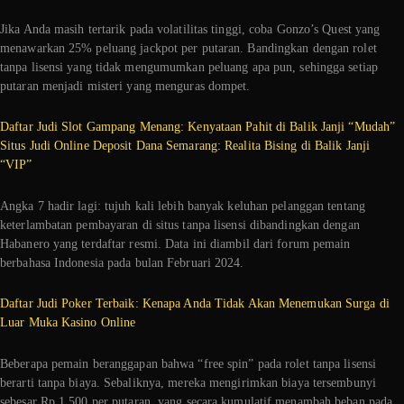
Jika Anda masih tertarik pada volatilitas tinggi, coba Gonzo’s Quest yang
menawarkan 25% peluang jackpot per putaran. Bandingkan dengan rolet
tanpa lisensi yang tidak mengumumkan peluang apa pun, sehingga setiap
putaran menjadi misteri yang menguras dompet.
Daftar Judi Slot Gampang Menang: Kenyataan Pahit di Balik Janji “Mudah”
Situs Judi Online Deposit Dana Semarang: Realita Bising di Balik Janji
“VIP”
Angka 7 hadir lagi: tujuh kali lebih banyak keluhan pelanggan tentang
keterlambatan pembayaran di situs tanpa lisensi dibandingkan dengan
Habanero yang terdaftar resmi. Data ini diambil dari forum pemain
berbahasa Indonesia pada bulan Februari 2024.
Daftar Judi Poker Terbaik: Kenapa Anda Tidak Akan Menemukan Surga di
Luar Muka Kasino Online
Beberapa pemain beranggapan bahwa “free spin” pada rolet tanpa lisensi
berarti tanpa biaya. Sebaliknya, mereka mengirimkan biaya tersembunyi
sebesar Rp 1.500 per putaran, yang secara kumulatif menambah beban pada