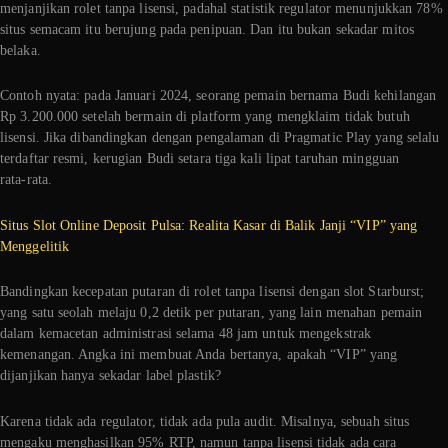
menjanjikan rolet tanpa lisensi, padahal statistik regulator menunjukkan 78%
situs semacam itu berujung pada penipuan. Dan itu bukan sekadar mitos
belaka.
Contoh nyata: pada Januari 2024, seorang pemain bernama Budi kehilangan
Rp 3.200.000 setelah bermain di platform yang mengklaim tidak butuh
lisensi. Jika dibandingkan dengan pengalaman di Pragmatic Play yang selalu
terdaftar resmi, kerugian Budi setara tiga kali lipat taruhan mingguan
rata‑rata.
Situs Slot Online Deposit Pulsa: Realita Kasar di Balik Janji “VIP” yang
Menggelitik
Bandingkan kecepatan putaran di rolet tanpa lisensi dengan slot Starburst;
yang satu seolah melaju 0,2 detik per putaran, yang lain menahan pemain
dalam kemacetan administrasi selama 48 jam untuk mengekstrak
kemenangan. Angka ini membuat Anda bertanya, apakah “VIP” yang
dijanjikan hanya sekadar label plastik?
Karena tidak ada regulator, tidak ada pula audit. Misalnya, sebuah situs
mengaku menghasilkan 95% RTP, namun tanpa lisensi tidak ada cara