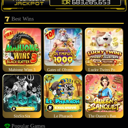
Best Wins
Mahjong Wins 3
Gates of Olympus 1000
Lucky Twins Power Clusters
SixSixSix
Le Pharaoh
The Queen's Banquet
Popular Games