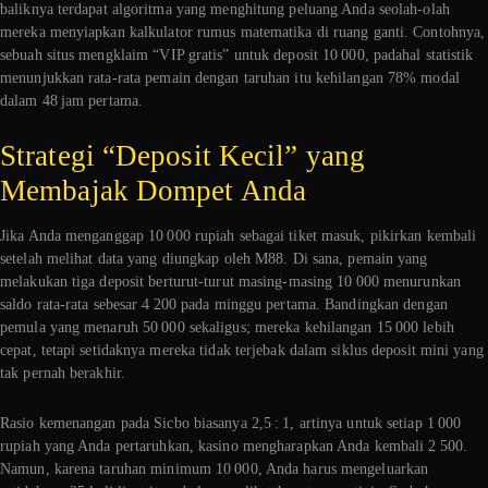
baliknya terdapat algoritma yang menghitung peluang Anda seolah-olah
mereka menyiapkan kalkulator rumus matematika di ruang ganti. Contohnya,
sebuah situs mengklaim “VIP gratis” untuk deposit 10 000, padahal statistik
menunjukkan rata‑rata pemain dengan taruhan itu kehilangan 78% modal
dalam 48 jam pertama.
Strategi “Deposit Kecil” yang
Membajak Dompet Anda
Jika Anda menganggap 10 000 rupiah sebagai tiket masuk, pikirkan kembali
setelah melihat data yang diungkap oleh M88. Di sana, pemain yang
melakukan tiga deposit berturut‑turut masing‑masing 10 000 menurunkan
saldo rata‑rata sebesar 4 200 pada minggu pertama. Bandingkan dengan
pemula yang menaruh 50 000 sekaligus; mereka kehilangan 15 000 lebih
cepat, tetapi setidaknya mereka tidak terjebak dalam siklus deposit mini yang
tak pernah berakhir.
Rasio kemenangan pada Sicbo biasanya 2,5 : 1, artinya untuk setiap 1 000
rupiah yang Anda pertaruhkan, kasino mengharapkan Anda kembali 2 500.
Namun, karena taruhan minimum 10 000, Anda harus mengeluarkan