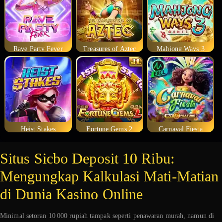
Rave Party Fever
Treasures of Aztec
Mahjong Ways 3
Heist Stakes
Fortune Gems 2
Carnaval Fiesta
Situs Sicbo Deposit 10 Ribu:
Mengungkap Kalkulasi Mati-Matian
di Dunia Kasino Online
Minimal setoran 10 000 rupiah tampak seperti penawaran murah, namun di