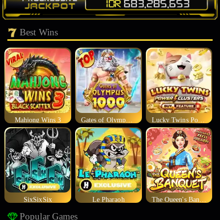
Best Wins
Mahjong Wins 3
Gates of Olympus 1000
Lucky Twins Power Clusters
SixSixSix
Le Pharaoh
The Queen's Banquet
Popular Games