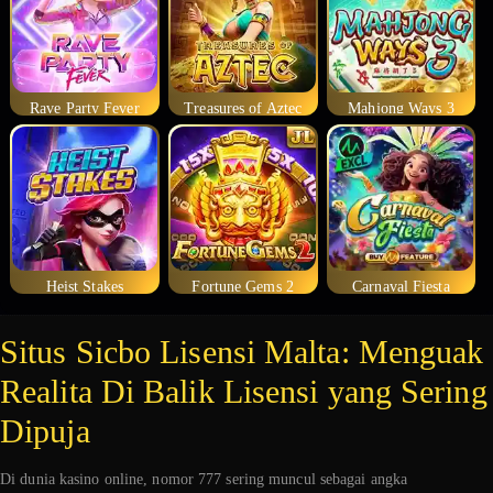
Rave Party Fever
Treasures of Aztec
Mahjong Ways 3
Heist Stakes
Fortune Gems 2
Carnaval Fiesta
Situs Sicbo Lisensi Malta: Menguak
Realita Di Balik Lisensi yang Sering
Dipuja
Di dunia kasino online, nomor 777 sering muncul sebagai angka