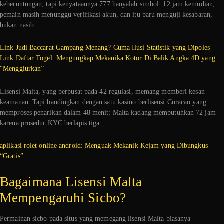
keberuntungan, tapi kenyataannya 777 hanyalah simbol. 12 jam kemudian,
pemain masih menunggu verifikasi akun, dan itu baru menguji kesabaran,
bukan nasib.
Link Judi Baccarat Gampang Menang? Cuma Ilusi Statistik yang Dipoles
Link Daftar Togel: Mengungkap Mekanika Kotor Di Balik Angka 4D yang
“Menggiurkan”
Lisensi Malta, yang berpusat pada 42 regulasi, memang memberi kesan
keamanan. Tapi bandingkan dengan satu kasino berlisensi Curacao yang
memproses penarikan dalam 48 menit; Malta kadang membutuhkan 72 jam
karena prosedur KYC berlapis tiga.
aplikasi rolet online android: Menguak Mekanik Kejam yang Dibungkus
“Gratis”
Bagaimana Lisensi Malta
Mempengaruhi Sicbo?
Permainan sicbo pada situs yang memegang lisensi Malta biasanya