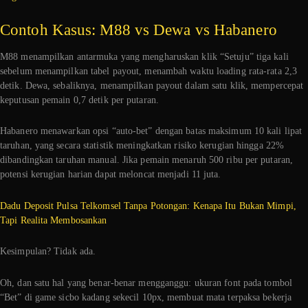
Contoh Kasus: M88 vs Dewa vs Habanero
M88 menampilkan antarmuka yang mengharuskan klik “Setuju” tiga kali
sebelum menampilkan tabel payout, menambah waktu loading rata-rata 2,3
detik. Dewa, sebaliknya, menampilkan payout dalam satu klik, mempercepat
keputusan pemain 0,7 detik per putaran.
Habanero menawarkan opsi “auto‑bet” dengan batas maksimum 10 kali lipat
taruhan, yang secara statistik meningkatkan risiko kerugian hingga 22%
dibandingkan taruhan manual. Jika pemain menaruh 500 ribu per putaran,
potensi kerugian harian dapat meloncat menjadi 11 juta.
Dadu Deposit Pulsa Telkomsel Tanpa Potongan: Kenapa Itu Bukan Mimpi,
Tapi Realita Membosankan
Kesimpulan? Tidak ada.
Oh, dan satu hal yang benar-benar mengganggu: ukuran font pada tombol
“Bet” di game sicbo kadang sekecil 10px, membuat mata terpaksa bekerja