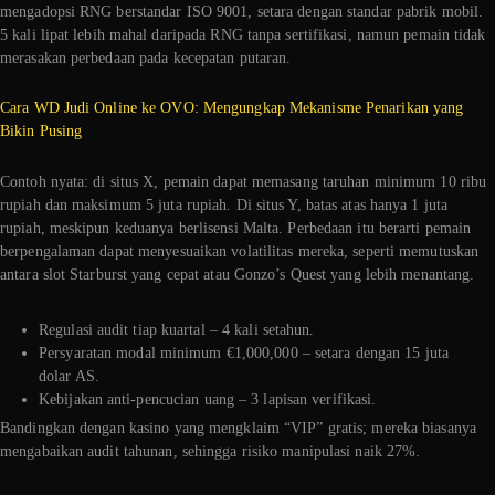
mengadopsi RNG berstandar ISO 9001, setara dengan standar pabrik mobil.
5 kali lipat lebih mahal daripada RNG tanpa sertifikasi, namun pemain tidak
merasakan perbedaan pada kecepatan putaran.
Cara WD Judi Online ke OVO: Mengungkap Mekanisme Penarikan yang
Bikin Pusing
Contoh nyata: di situs X, pemain dapat memasang taruhan minimum 10 ribu
rupiah dan maksimum 5 juta rupiah. Di situs Y, batas atas hanya 1 juta
rupiah, meskipun keduanya berlisensi Malta. Perbedaan itu berarti pemain
berpengalaman dapat menyesuaikan volatilitas mereka, seperti memutuskan
antara slot Starburst yang cepat atau Gonzo’s Quest yang lebih menantang.
Regulasi audit tiap kuartal – 4 kali setahun.
Persyaratan modal minimum €1,000,000 – setara dengan 15 juta
dolar AS.
Kebijakan anti‑pencucian uang – 3 lapisan verifikasi.
Bandingkan dengan kasino yang mengklaim “VIP” gratis; mereka biasanya
mengabaikan audit tahunan, sehingga risiko manipulasi naik 27%.