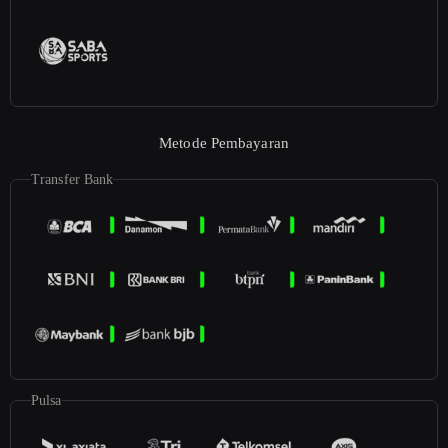
Metode Pembayaran
Transfer Bank
Pulsa