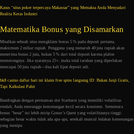
Kasus “situs poker terpercaya Makassar” yang Memaksa Anda Menyadari
Realita Keras Industri
Matematika Bonus yang Disamarkan
Misalkan sebuah situs mengklaim bonus 5 % pada deposit pertama,
maksimum 2 miliar rupiah. Pengguna yang menaruh 40 juta rupiah akan
menerima bonus 2 juta, bukan 5 % dari total deposit karena plafon
memotongnya. Jika syaratnya 25×, maka total taruhan yang diperlukan
mencapai 50 juta rupiah—dua kali lipat deposit asli.
bk8 casino daftar hari ini klaim free spins langsung ID: Bukan Janji Gratis,
Tapi Kalkulasi Pahit
Bandingkan dengan permainan slot Starburst yang memiliki volatilitas
rendah; Anda menunggu kemenangan kecil secara konsisten. Sementara
bonus “besar” ini lebih mirip Gonzo’s Quest yang volatilitasnya tinggi:
sebagian besar waktu tidak ada apa‑apa, sesekali muncul ledakan kemenangan
yang menipu.