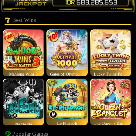
Best Wins
Mahjong Wins 3
Gates of Olympus 1000
Lucky Twins Power Clusters
SixSixSix
Le Pharaoh
The Queen's Banquet
Popular Games