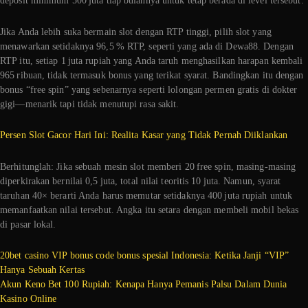
deposit minimum 500 juta tiap bulannya untuk tetap berada di level tersebut.
Jika Anda lebih suka bermain slot dengan RTP tinggi, pilih slot yang
menawarkan setidaknya 96,5 % RTP, seperti yang ada di Dewa88. Dengan
RTP itu, setiap 1 juta rupiah yang Anda taruh menghasilkan harapan kembali
965 ribuan, tidak termasuk bonus yang terikat syarat. Bandingkan itu dengan
bonus “free spin” yang sebenarnya seperti lolongan permen gratis di dokter
gigi—menarik tapi tidak menutupi rasa sakit.
Persen Slot Gacor Hari Ini: Realita Kasar yang Tidak Pernah Diiklankan
Berhitunglah: Jika sebuah mesin slot memberi 20 free spin, masing‑masing
diperkirakan bernilai 0,5 juta, total nilai teoritis 10 juta. Namun, syarat
taruhan 40× berarti Anda harus memutar setidaknya 400 juta rupiah untuk
memanfaatkan nilai tersebut. Angka itu setara dengan membeli mobil bekas
di pasar lokal.
20bet casino VIP bonus code bonus spesial Indonesia: Ketika Janji “VIP”
Hanya Sebuah Kertas
Akun Keno Bet 100 Rupiah: Kenapa Hanya Pemanis Palsu Dalam Dunia
Kasino Online