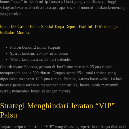
bonus “besar” ini lebih mirip Gonzo’s Quest yang volatilitasnya tinggi:
sebagian besar waktu tidak ada apa-apa, sesekali muncul ledakan kemenangan
yang menipu.
Bonus138 Casino Bonus Spesial Tanpa Deposit Hari Ini ID Membongkar
Kalkulasi Murahan
Plafon bonus: 2 miliar Rupiah
Syarat taruhan: 20–30× nilai bonus
Waktu kedaluwarsa: 30 hari kalender
Contoh nyata: Seorang pemain di JoyCasino menaruh 25 juta rupiah,
memperoleh bonus 500 ribuan. Dengan syarat 25×, total taruhan yang
diperlukan mencapai 12,5 juta rupiah. Namun, karena batas waktu 14 hari,
banyak pemain terpaksa menambah deposit lagi hanya untuk memenuhi
syarat, menambah beban keuangan mereka.
Strategi Menghindari Jeratan “VIP”
Palsu
Jangan tertipu oleh istilah “VIP” yang dipasang seperti label harga diskon di