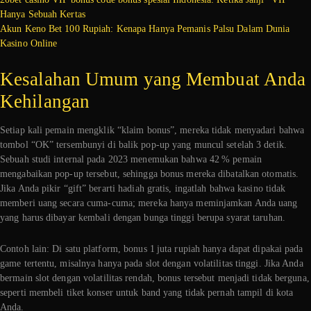
Hanya Sebuah Kertas
Akun Keno Bet 100 Rupiah: Kenapa Hanya Pemanis Palsu Dalam Dunia
Kasino Online
Kesalahan Umum yang Membuat Anda
Kehilangan
Setiap kali pemain mengklik “klaim bonus”, mereka tidak menyadari bahwa
tombol “OK” tersembunyi di balik pop‑up yang muncul setelah 3 detik.
Sebuah studi internal pada 2023 menemukan bahwa 42 % pemain
mengabaikan pop‑up tersebut, sehingga bonus mereka dibatalkan otomatis.
Jika Anda pikir “gift” berarti hadiah gratis, ingatlah bahwa kasino tidak
memberi uang secara cuma‑cuma; mereka hanya meminjamkan Anda uang
yang harus dibayar kembali dengan bunga tinggi berupa syarat taruhan.
Contoh lain: Di satu platform, bonus 1 juta rupiah hanya dapat dipakai pada
game tertentu, misalnya hanya pada slot dengan volatilitas tinggi. Jika Anda
bermain slot dengan volatilitas rendah, bonus tersebut menjadi tidak berguna,
seperti membeli tiket konser untuk band yang tidak pernah tampil di kota
Anda.