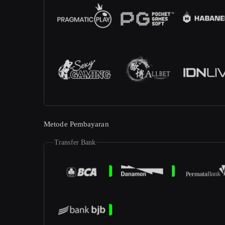
Metode Pembayaran
Transfer Bank