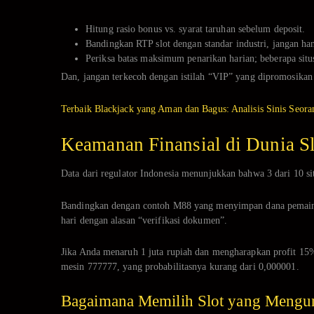
Hitung rasio bonus vs. syarat taruhan sebelum deposit.
Bandingkan RTP slot dengan standar industri, jangan han
Periksa batas maksimum penarikan harian; beberapa situs
Dan, jangan terkecoh dengan istilah “VIP” yang dipromosikan 
Terbaik Blackjack yang Aman dan Bagus: Analisis Sinis Seora
Keamanan Finansial di Dunia S
Data dari regulator Indonesia menunjukkan bahwa 3 dari 10 situ
Bandingkan dengan contoh M88 yang menyimpan dana pemain da
hari dengan alasan “verifikasi dokumen”.
Jika Anda menaruh 1 juta rupiah dan mengharapkan profit 15
mesin 777777, yang probabilitasnya kurang dari 0,000001.
Bagaimana Memilih Slot yang Mengu