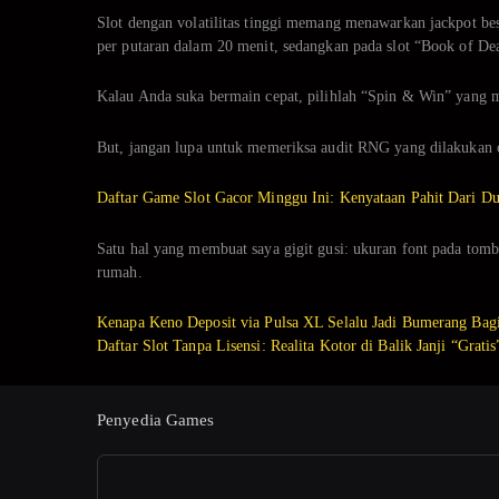
Slot dengan volatilitas tinggi memang menawarkan jackpot besar
per putaran dalam 20 menit, sedangkan pada slot “Book of Dead
Kalau Anda suka bermain cepat, pilihlah “Spin & Win” yang me
But, jangan lupa untuk memeriksa audit RNG yang dilakukan ole
Daftar Game Slot Gacor Minggu Ini: Kenyataan Pahit Dari Du
Satu hal yang membuat saya gigit gusi: ukuran font pada tomb
rumah.
Kenapa Keno Deposit via Pulsa XL Selalu Jadi Bumerang Bagi
Daftar Slot Tanpa Lisensi: Realita Kotor di Balik Janji “Gratis
Penyedia Games