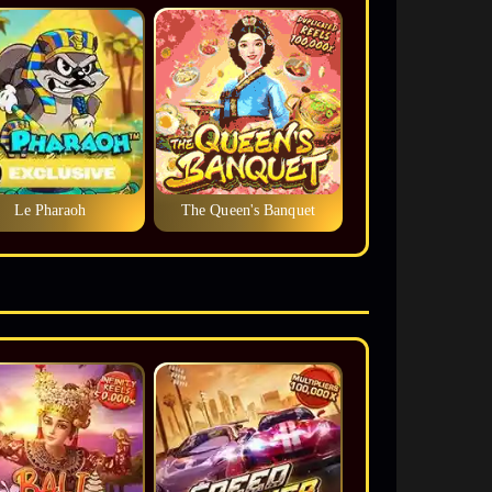
Le Pharaoh
The Queen's Banquet