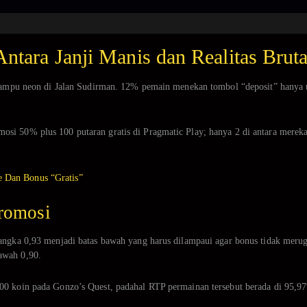
Antara Janji Manis dan Realitas Bruta
ti lampu neon di Jalan Sudirman. 12% pemain menekan tombol “deposit” hany
osi 50% plus 100 putaran gratis di Pragmatic Play; hanya 2 di antara merek
e Dan Bonus “Gratis”
Promosi
, angka 0,93 menjadi batas bawah yang harus dilampaui agar bonus tidak meru
awah 0,90.
00 koin pada Gonzo’s Quest, padahal RTP permainan tersebut berada di 95,97