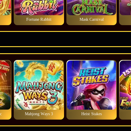
Fortune Rabbit
Mask Carnival
c
Mahjong Ways 3
Heist Stakes