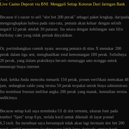
Live Casino Deposit via BNI: Menggali Setiap Kotoran Dari Jaringan Bank
Because it’s easier to sell “slot bet 200 perak” sebagai paket lengkap, daripad
mengungkapkan bahwa pada rata‑rata, pemain akan keluar dengan selisih
negatif 12 perak setelah 30 putaran. Itu setara dengan kehilangan satu lilin
birthday cake yang tidak pernah dinyalakan.
Or, pertimbangkan contoh nyata: seorang pemain di situs X menukar 200
perak dalam tiga sesi, menghasilkan total kemenangan 180 perak. Selisihnya
20 perak, yang dalam praktiknya berarti menunggu satu minggu untuk
menutupi biaya internet.
And, ketika Anda mencoba menarik 150 perak, proses verifikasi memakan 48
jam, sedangkan saldo yang tersisa 50 perak terpakai untuk biaya administrasi.
Itu membuat frustasi melihat angka 200 perak yang masuk, kemudian tersisa
sedikitnya.
Because setiap kali saya membuka UI di slot tertentu, ukuran font pada
tombol “Spin” tetap 8 px, terlalu kecil untuk dikenali di layar ponsel
6,5 inch. Itu membuat saya bersumpah tidak akan lagi bermain slot bet 200