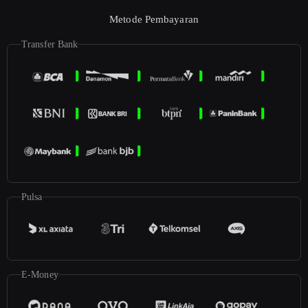
Metode Pembayaran
Transfer Bank
Pulsa
E-Money