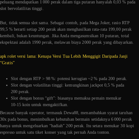
peluang mendapatkan 1 000 perak dalam tiga putaran hanyalah 0,03 % pada
slot bervolatilitas tinggi.
But, tidak semua slot sama. Sebagai contoh, pada Mega Joker, rasio RTP
99,5 % berarti setiap 200 perak akan menghasilkan rata‑rata 199,00 perak
kembali, bukan keuntungan. Jika Anda mengasumsikan 10 putaran, total
ekspektasi adalah 1990 perak, melawan biaya 2000 perak yang dibayarkan.
apk rolet versi lama: Kenapa Versi Tua Lebih Menggigit Daripada Janji
“Gratis”
Slot dengan RTP > 98 %: potensi kerugian ~2 % pada 200 perak.
Slot dengan volatilitas tinggi: kemungkinan jackpot 0,5 % pada
200 perak.
Slot dengan bonus “gift”: biasanya memaksa pemain menukar
10‑15 koin untuk mengaktifkan.
Because banyak operator, termasuk Dewa88, menambahkan syarat taruhan
30x pada bonus, menimbulkan kebutuhan bermain setidaknya 6 000 perak
hanya untuk mengeluarkan “hadiah” 200 perak. Itu setara menukar 30 kopi
espresso untuk satu tiket konser yang tak pernah Anda tonton.