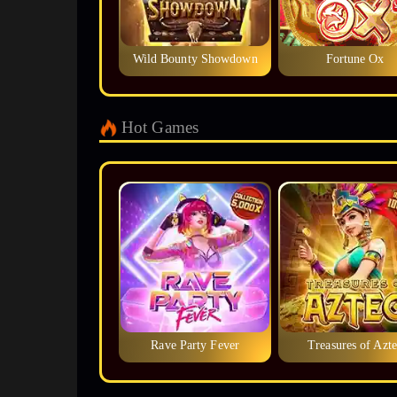
Wild Bounty Showdown
Fortune Ox
Hot Games
Rave Party Fever
Treasures of Azte