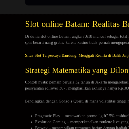
Slot online Batam: Realitas B
Di dunia slot online Batam, angka 7,618 muncul sebagai tota
spin berarti uang gratis, karena kasino tidak pernah mengoper
Situs Slot Terpercaya Bandung: Menggali Realita di Balik Ja
Strategi Matematika yang Dilon
Contoh nyata: pemain berusia 32 tahun di Jakarta mengaloka
persyaratan rollover 30×, menghasilkan akhirnya hanya Rp10.
Bandingkan dengan Gonzo’s Quest, di mana volatilitas tinggi m
Pragmatic Play – menawarkan promo “gift” 5% cashback
Evolution Gaming – memperkenalkan roulette live yang s
Betway – menampilkan turnamen harian dengan hadiah 2,