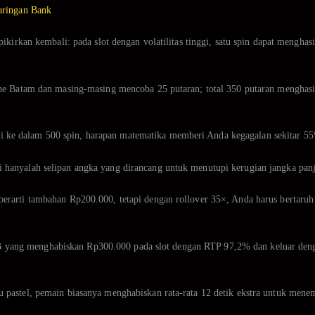
aringan Bank
kirkan kembali: pada slot dengan volatilitas tinggi, satu spin dapat menghasil
line Batam dan masing‑masing mencoba 25 putaran; total 350 putaran mengha
e dalam 500 spin, harapan matematika memberi Anda kegagalan sekitar 55% 
 hanyalah selipan angka yang dirancang untuk menutupi kerugian jangka pan
erarti tambahan Rp200.000, tetapi dengan rollover 35×, Anda harus bertaruh
yang menghabiskan Rp300.000 pada slot dengan RTP 97,2% dan keluar denga
u pastel, pemain biasanya menghabiskan rata‑rata 12 detik ekstra untuk me