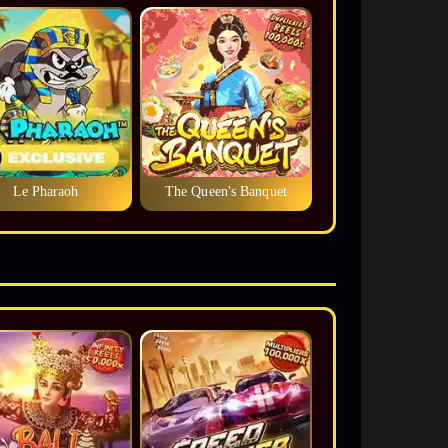
Le Pharaoh
The Queen's Banquet