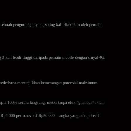
sebuah pengurangan yang sering kali diabaikan oleh pemain
3 kali lebih tinggi daripada pemain mobile dengan sinyal 4G.
i sederhana menunjukkan kemenangan potensial maksimum
apai 100% secara langsung, meski tanpa efek “glamour” iklan.
 Rp4.000 per transaksi Rp20.000 – angka yang cukup kecil