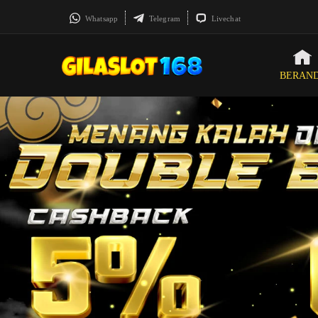
Whatsapp
Telegram
Livechat
BERAN