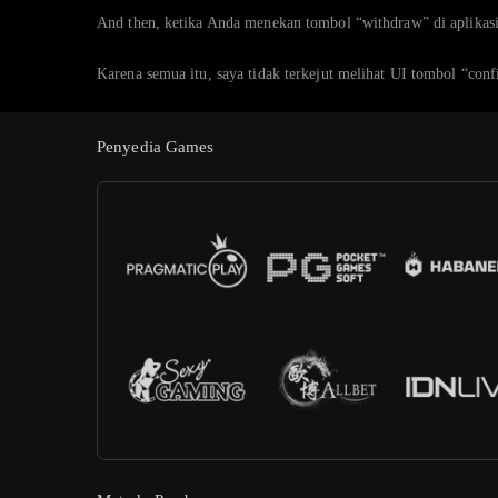
And then, ketika Anda menekan tombol “withdraw” di aplikasi
Karena semua itu, saya tidak terkejut melihat UI tombol “confi
Penyedia Games