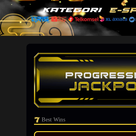
Best Wins