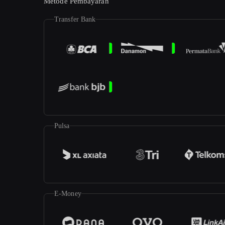
Metode Pembayaran
Transfer Bank
Pulsa
E-Money