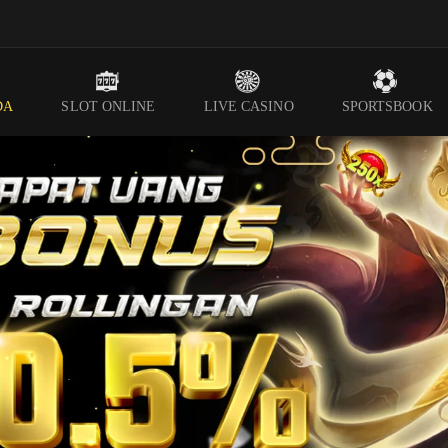
DA
SLOT ONLINE
LIVE CASINO
SPORTSBOOK