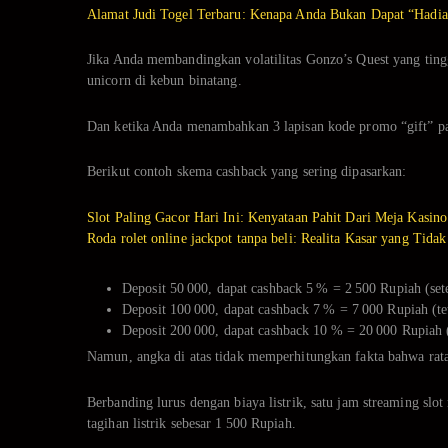
Alamat Judi Togel Terbaru: Kenapa Anda Bukan Dapat “Hadiah
Jika Anda membandingkan volatilitas Gonzo’s Quest yang tin
unicorn di kebun binatang.
Dan ketika Anda menambahkan 3 lapisan kode promo “gift” pad
Berikut contoh skema cashback yang sering dipasarkan:
Slot Paling Gacor Hari Ini: Kenyataan Pahit Dari Meja Kasino
Roda rolet online jackpot tanpa beli: Realita Kasar yang Tid
Deposit 50 000, dapat cashback 5 % = 2 500 Rupiah (set
Deposit 100 000, dapat cashback 7 % = 7 000 Rupiah (te
Deposit 200 000, dapat cashback 10 % = 20 000 Rupiah (
Namun, angka di atas tidak memperhitungkan fakta bahwa rata‑
Berbanding lurus dengan biaya listrik, satu jam streaming s
tagihan listrik sebesar 1 500 Rupiah.