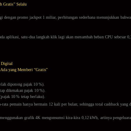
 Gratis” Selalu
ggi dengan promo jackpot 1 miliar, perhitungan sederhana menunjukkan bahw
a aplikasi, satu‑dua langkah klik lagi akan menambah beban CPU sebesar 0,
 Digital
ak Ada yang Memberi “Gratis”
elah dipotong pajak 10 %).
tap dikenakan pajak 10 %).
pajak 10 % tetap berlaku).
rata pemain hanya bermain 12 kali per bulan; sehingga total cashback yang d
lot menggunakan grafik 4K mengonsumsi kira‑kira 0,12 kWh, artinya pengelu