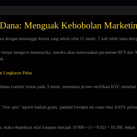
i Dana: Menguak Kebobolan Marketin
a dengan menunggu kereta yang selalu telat 15 menit; 5 kali lebih lama dari
enar‑benar mengerti matematika, mereka akan menurunkan persentase RTP dar
uk.
m Lingkaran Palsu
ahan transfer instan pada 3 menit, sementara proses verifikasi KYC menelan
free spin” seperti hadiah gratis, padahal freespin itu cuma ilusi 0,01% pel
, maka ekspektasi nilai harapan menjadi 10 000 × (1 + 0,02) = 10 200, bukan 