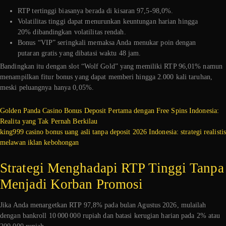
RTP tertinggi biasanya berada di kisaran 97,5‑98,0%.
Volatilitas tinggi dapat menurunkan keuntungan harian hingga
20% dibandingkan volatilitas rendah.
Bonus “VIP” seringkali memaksa Anda menukar poin dengan
putaran gratis yang dibatasi waktu 48 jam.
Bandingkan itu dengan slot “Wolf Gold” yang memiliki RTP 96,01% namun
menampilkan fitur bonus yang dapat memberi hingga 2.000 kali taruhan,
meski peluangnya hanya 0,05%.
Golden Panda Casino Bonus Deposit Pertama dengan Free Spins Indonesia:
Realita yang Tak Pernah Berkilau
king999 casino bonus uang asli tanpa deposit 2026 Indonesia: strategi realistis
melawan iklan kebohongan
Strategi Menghadapi RTP Tinggi Tanpa
Menjadi Korban Promosi
Jika Anda menargetkan RTP 97,8% pada bulan Agustus 2026, mulailah
dengan bankroll 10 000 000 rupiah dan batasi kerugian harian pada 2% atau