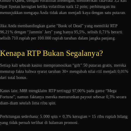
Gonzo’s Quest, dengan volatilitas menengah, memberikan rata‑rata 3,2 kali
lipat liputan kerugian ketika volatilitas naik 12 poin; perhitungan itu
menunjukkan mengapa Anda tidak akan menjadi kaya dengan satu putaran.
Jika Anda membandingkan game “Book of Dead” yang memiliki RTP
96,21% dengan “Jammin’ Jars” yang hanya 95,5%, selisih 0,71% berarti
selisih 710 rupiah per 100.000 rupiah taruhan dalam jangka panjang.
Kenapa RTP Bukan Segalanya?
Setiap kali sebuah kasino mempromosikan “gift” 50 putaran gratis, mereka
menutup fakta bahwa syarat taruhan 30× mengubah nilai riil menjadi 0,01%
dari total bonus.
Kasus lain: M88 mengklaim RTP tertinggi 97,00% pada game “Mega
Fortune”, namun faktanya mereka menurunkan payout sebesar 0,3% secara
diam‑diam setelah lima ribu spin.
Perhitungan sederhana: 5.000 spin × 0,3% kerugian = 15 ribu rupiah hilang
yang tidak pernah terlihat di halaman promosi.