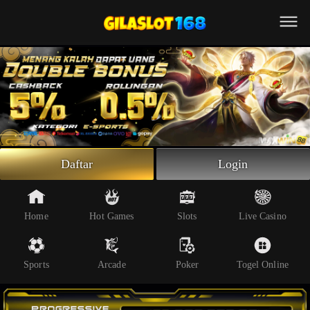
Beranda
Slot Online
Live Casino
Sportsbook
Arcade
Togel Online
Daftar
Login
Poker
Whatsapp
Home
Hot Games
Slots
Live Casino
Telegram
Sports
Arcade
Poker
Togel Online
Livechat