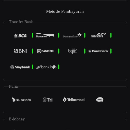
Metode Pembayaran
Transfer Bank
Pulsa
E-Money