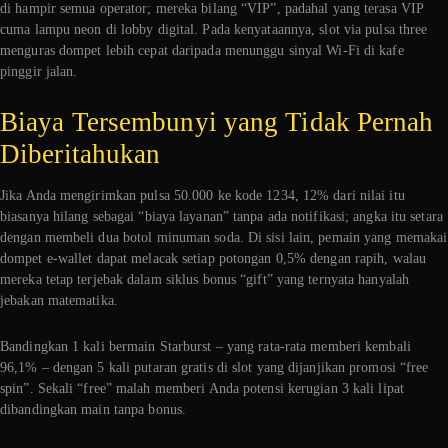
di hampir semua operator; mereka bilang “VIP”, padahal yang terasa VIP
cuma lampu neon di lobby digital. Pada kenyataannya, slot via pulsa three
menguras dompet lebih cepat daripada menunggu sinyal Wi‑Fi di kafe
pinggir jalan.
Biaya Tersembunyi yang Tidak Pernah
Diberitahukan
Jika Anda mengirimkan pulsa 50.000 ke kode 1234, 12% dari nilai itu
biasanya hilang sebagai “biaya layanan” tanpa ada notifikasi; angka itu setara
dengan membeli dua botol minuman soda. Di sisi lain, pemain yang memakai
dompet e‑wallet dapat melacak setiap potongan 0,5% dengan rapih, walau
mereka tetap terjebak dalam siklus bonus “gift” yang ternyata hanyalah
jebakan matematika.
Bandingkan 1 kali bermain Starburst – yang rata‑rata memberi kembali
96,1% – dengan 5 kali putaran gratis di slot yang dijanjikan promosi “free
spin”. Sekali “free” malah memberi Anda potensi kerugian 3 kali lipat
dibandingkan main tanpa bonus.