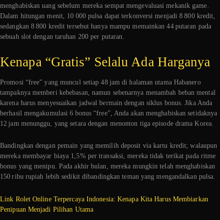
menghabiskan uang sebelum mereka sempat mengevaluasi mekanik game.
Dalam hitungan menit, 10 000 pulsa dapat terkonversi menjadi 8 800 kredit,
sedangkan 8 800 kredit tersebut hanya mampu memainkan 44 putaran pada
sebuah slot dengan taruhan 200 per putaran.
Kenapa “Gratis” Selalu Ada Harganya
Promosi “free” yang muncul setiap 48 jam di halaman utama Habanero
tampaknya memberi kebebasan, namun sebenarnya menambah beban mental
karena harus menyesuaikan jadwal bermain dengan siklus bonus. Jika Anda
berhasil mengakumulasi 6 bonus “free”, Anda akan menghabiskan setidaknya
12 jam menunggu, yang setara dengan menonton tiga episode drama Korea.
Bandingkan dengan pemain yang memilih deposit via kartu kredit; walaupun
mereka membayar biaya 1,5% per transaksi, mereka tidak terikat pada ritme
bonus yang menipu. Pada akhir bulan, mereka mungkin telah menghabiskan
150 ribu rupiah lebih sedikit dibandingkan teman yang mengandalkan pulsa.
Link Rolet Online Terpercaya Indonesia: Kenapa Kita Harus Membiarkan
Penipuan Menjadi Pilihan Utama