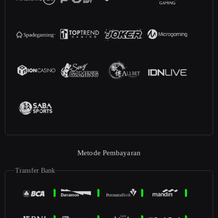
Metode Pembayaran
Transfer Bank