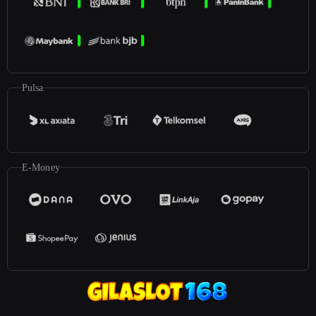
Pulsa
E-Money