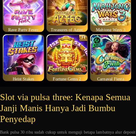
Rave Party Fever
Treasures of Aztec
Mahjong Ways 3
Heist Stakes
Fortune Gems 2
Carnaval Fiesta
Slot via pulsa three: Kenapa Semua
Janji Manis Hanya Jadi Bumbu
Penyedap
Bank pulsa 30 ribu sudah cukup untuk menguji betapa lambatnya alur deposit