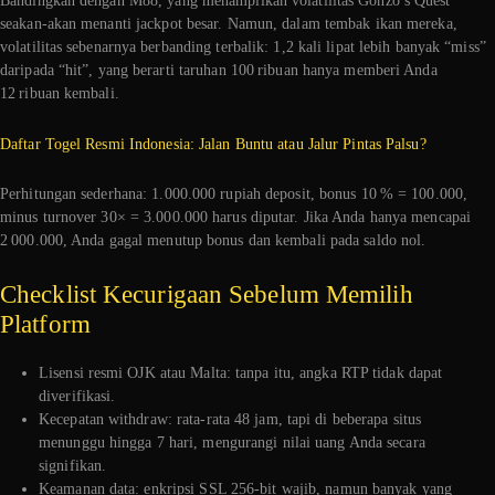
Bandingkan dengan M88, yang menampilkan volatilitas Gonzo’s Quest
seakan-akan menanti jackpot besar. Namun, dalam tembak ikan mereka,
volatilitas sebenarnya berbanding terbalik: 1,2 kali lipat lebih banyak “miss”
daripada “hit”, yang berarti taruhan 100 ribuan hanya memberi Anda
12 ribuan kembali.
Daftar Togel Resmi Indonesia: Jalan Buntu atau Jalur Pintas Palsu?
Perhitungan sederhana: 1.000.000 rupiah deposit, bonus 10 % = 100.000,
minus turnover 30× = 3.000.000 harus diputar. Jika Anda hanya mencapai
2 000.000, Anda gagal menutup bonus dan kembali pada saldo nol.
Checklist Kecurigaan Sebelum Memilih
Platform
Lisensi resmi OJK atau Malta: tanpa itu, angka RTP tidak dapat
diverifikasi.
Kecepatan withdraw: rata-rata 48 jam, tapi di beberapa situs
menunggu hingga 7 hari, mengurangi nilai uang Anda secara
signifikan.
Keamanan data: enkripsi SSL 256‑bit wajib, namun banyak yang