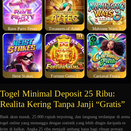
Rave Party Fever
Treasures of Aztec
Mahjong Ways 3
Heist Stakes
Fortune Gems 2
Carnaval Fiesta
Togel Minimal Deposit 25 Ribu:
Realita Kering Tanpa Janji “Gratis”
Bank akun masuk, 25.000 rupiah terpotong, dan langsung terdampar di arena
togel online yang menunggu dengan statistik yang lebih dingin daripada es
krim di kulkas. Angka 25 ribu menjadi ambang batas bagi ribuan pemain