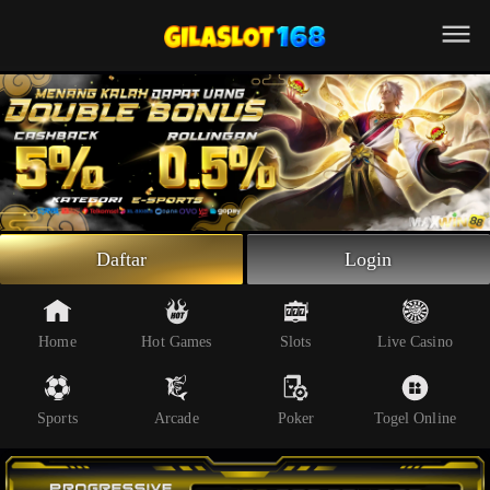
Beranda
Slot Online
Live Casino
Sportsbook
Arcade
Togel Online
Daftar
Login
Poker
Whatsapp
Home
Hot Games
Slots
Live Casino
Telegram
Sports
Arcade
Poker
Togel Online
Livechat