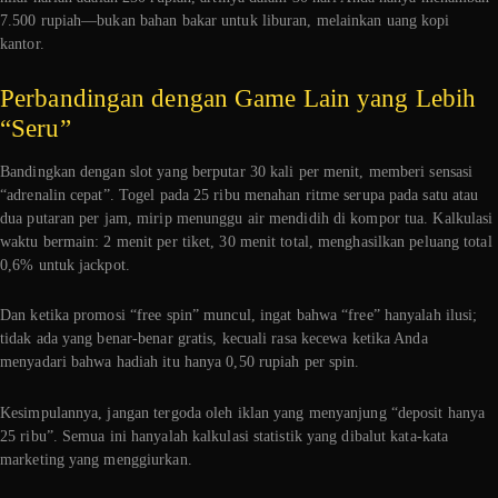
7.500 rupiah—bukan bahan bakar untuk liburan, melainkan uang kopi
kantor.
Perbandingan dengan Game Lain yang Lebih
“Seru”
Bandingkan dengan slot yang berputar 30 kali per menit, memberi sensasi
“adrenalin cepat”. Togel pada 25 ribu menahan ritme serupa pada satu atau
dua putaran per jam, mirip menunggu air mendidih di kompor tua. Kalkulasi
waktu bermain: 2 menit per tiket, 30 menit total, menghasilkan peluang total
0,6% untuk jackpot.
Dan ketika promosi “free spin” muncul, ingat bahwa “free” hanyalah ilusi;
tidak ada yang benar‑benar gratis, kecuali rasa kecewa ketika Anda
menyadari bahwa hadiah itu hanya 0,50 rupiah per spin.
Kesimpulannya, jangan tergoda oleh iklan yang menyanjung “deposit hanya
25 ribu”. Semua ini hanyalah kalkulasi statistik yang dibalut kata‑kata
marketing yang menggiurkan.