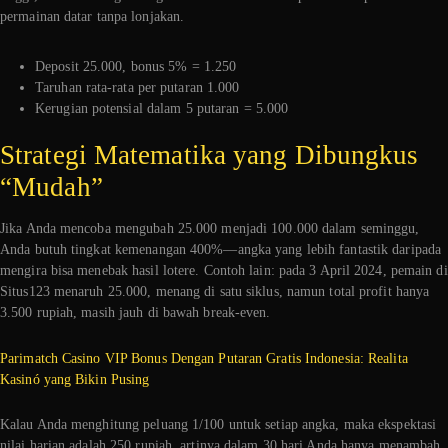
permainan datar tanpa lonjakan.
Deposit 25.000, bonus 5% = 1.250
Taruhan rata-rata per putaran 1.000
Kerugian potensial dalam 5 putaran = 5.000
Strategi Matematika yang Dibungkus
“Mudah”
Jika Anda mencoba mengubah 25.000 menjadi 100.000 dalam seminggu,
Anda butuh tingkat kemenangan 400%—angka yang lebih fantastik daripada
mengira bisa menebak hasil lotere. Contoh lain: pada 3 April 2024, pemain di
Situs123 menaruh 25.000, menang di satu siklus, namun total profit hanya
3.500 rupiah, masih jauh di bawah break-even.
Parimatch Casino VIP Bonus Dengan Putaran Gratis Indonesia: Realita
Kasinó yang Bikin Pusing
Kalau Anda menghitung peluang 1/100 untuk setiap angka, maka ekspektasi
nilai harian adalah 250 rupiah, artinya dalam 30 hari Anda hanya menambah